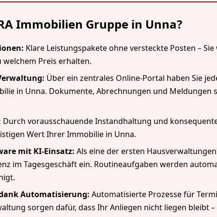
RA Immobilien Gruppe in Unna?
ionen:
Klare Leistungspakete ohne versteckte Posten – Sie 
u welchem Preis erhalten.
 Verwaltung:
Über ein zentrales Online-Portal haben Sie jeder
bilie in Unna. Dokumente, Abrechnungen und Meldungen s
:
Durch vorausschauende Instandhaltung und konsequente
ristigen Wert Ihrer Immobilie in Unna.
are mit KI-Einsatz:
Als eine der ersten Hausverwaltungen
igenz im Tagesgeschäft ein. Routineaufgaben werden automat
igt.
 dank Automatisierung:
Automatisierte Prozesse für Ter
ung sorgen dafür, dass Ihr Anliegen nicht liegen bleibt 