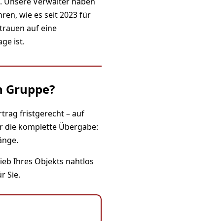
G. Unsere Verwalter haben
ren, wie es seit 2023 für
trauen auf eine
ge ist.
n Gruppe?
rag fristgerecht – auf
r die komplette Übergabe:
änge.
ieb Ihres Objekts nahtlos
r Sie.