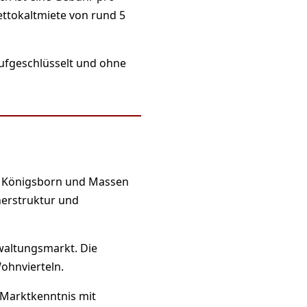
ettokaltmiete von rund 5
aufgeschlüsselt und ohne
t, Königsborn und Massen
nerstruktur und
waltungsmarkt. Die
ohnvierteln.
 Marktkenntnis mit