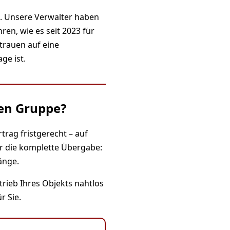
G. Unsere Verwalter haben
ren, wie es seit 2023 für
trauen auf eine
ge ist.
ien Gruppe?
rag fristgerecht – auf
r die komplette Übergabe:
änge.
rieb Ihres Objekts nahtlos
r Sie.